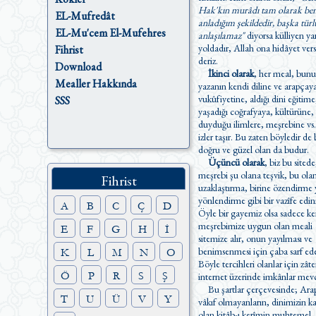
Hak'kın murâdı tam olarak be
EL-Mufredât
anladığım şekildedir, başka türl
EL-Mu'cem El-Mufehres
anlaşılamaz"
diyorsa külliyen ya
yoldadır, Allah ona hidâyet versin
Fihrist
deriz.
Download
İkinci olarak
, her meal, bunu
Mealler Hakkında
yazanın kendi diline ve arapçay
vukûfiyetine, aldığı dini eğitime
SSS
yaşadığı coğrafyaya, kültürüne, 
duyduğu ilimlere, meşrebine vs.
izler taşır. Bu zaten böyledir de belki
doğru ve güzel olan da budur.
Üçüncü olarak
, biz bu sitede
meşrebi şu olana teşvik, bu ol
Fihrist
uzaklaştırma, birine özendirme yada
yönlendirme gibi bir vazîfe edi
A
B
C
Ç
D
Öyle bir gayemiz olsa sadece ke
meşrebimize uygun olan meali
E
F
G
H
İ
sitemize alır, onun yayılması ve
benimsenmesi için çaba sarf ede
K
L
M
N
O
Böyle tercihleri olanlar için zât
Ö
P
R
S
Ş
internet üzerinde imkânlar mevc
Bu şartlar çerçevesinde; Ara
T
U
Ü
V
Y
vâkıf olmayanların, dinimizin kaynağı
olan kitâb-ı kerîmin muhtemel