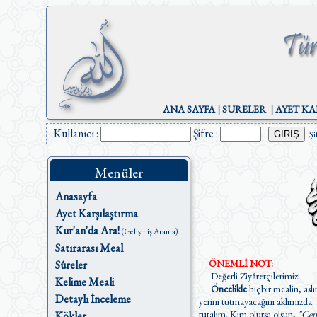
ANA SAYFA
|
SURELER
|
AYET KA
Kullanıcı :
Şifre :
Şi
Menüler
Anasayfa
Ayet Karşılaştırma
Kur'an'da Ara!
(Gelişmiş Arama)
Satırarası Meal
ÖNEMLİ NOT:
Sûreler
Değerli Ziyâretçilerimiz!
Kelime Meali
Öncelikle
hiçbir mealin, aslı
Detaylı İnceleme
yerini tutmayacağını aklımızda
tutalım. Kim olursa olsun,
"Cen
Kökler