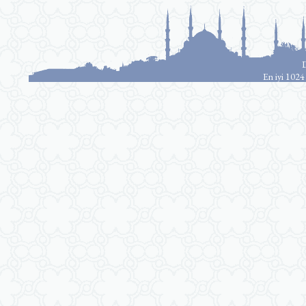
D
En iyi 1024 