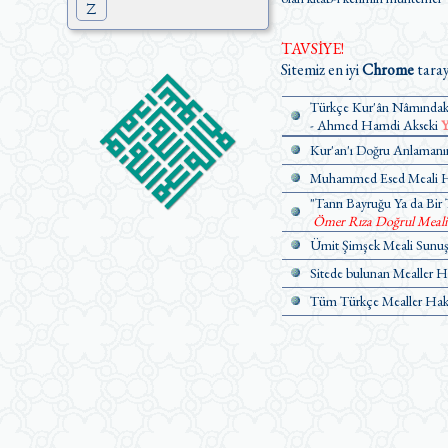
Z
TAVSİYE!
Sitemiz en iyi
Chrome
taray
Türkçe Kur'ân Nâmındaki
- Ahmed Hamdi Akseki
Y
Kur'an'ı Doğru Anlamanın
Muhammed Esed Meali Ha
"Tanrı Bayruğu Ya da Bir 
Ömer Rıza Doğrul Meali Ü
Ümit Şimşek Meali Sunuş 
Sitede bulunan Mealler H
Tüm Türkçe Mealler Hakk