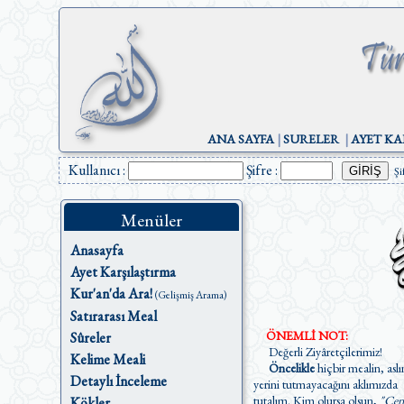
ANA SAYFA
|
SURELER
|
AYET KA
Kullanıcı :
Şifre :
Şi
Menüler
Anasayfa
Ayet Karşılaştırma
Kur'an'da Ara!
(Gelişmiş Arama)
Satırarası Meal
ÖNEMLİ NOT:
Sûreler
Değerli Ziyâretçilerimiz!
Kelime Meali
Öncelikle
hiçbir mealin, aslı
Detaylı İnceleme
yerini tutmayacağını aklımızda
tutalım. Kim olursa olsun,
"Cen
Kökler