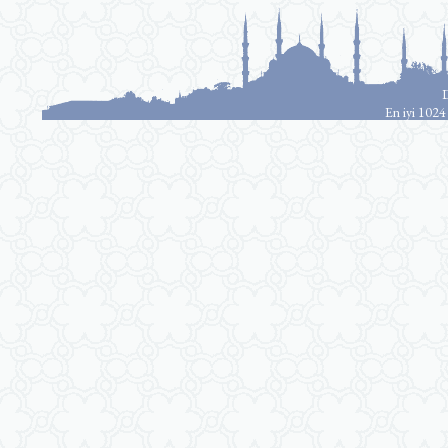
D
En iyi 1024 