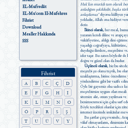
Hak'kın murâdı tam olarak be
EL-Mufredât
anladığım şekildedir, başka türl
EL-Mu'cem El-Mufehres
anlaşılamaz"
diyorsa külliyen ya
yoldadır, Allah ona hidâyet versin
Fihrist
deriz.
Download
İkinci olarak
, her meal, bunu
Mealler Hakkında
yazanın kendi diline ve arapçay
vukûfiyetine, aldığı dini eğitime
SSS
yaşadığı coğrafyaya, kültürüne, 
duyduğu ilimlere, meşrebine vs.
izler taşır. Bu zaten böyledir de belki
doğru ve güzel olan da budur.
Üçüncü olarak
, biz bu sitede
meşrebi şu olana teşvik, bu ol
Fihrist
uzaklaştırma, birine özendirme yada
yönlendirme gibi bir vazîfe edi
A
B
C
Ç
D
Öyle bir gayemiz olsa sadece ke
meşrebimize uygun olan meali
E
F
G
H
İ
sitemize alır, onun yayılması ve
benimsenmesi için çaba sarf ede
K
L
M
N
O
Böyle tercihleri olanlar için zât
Ö
P
R
S
Ş
internet üzerinde imkânlar mevc
Bu şartlar çerçevesinde; Ara
T
U
Ü
V
Y
vâkıf olmayanların, dinimizin kaynağı
olan kitâb-ı kerîmin muhtemel