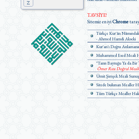
Z
TAVSİYE!
Sitemiz en iyi
Chrome
taray
Türkçe Kur'ân Nâmındaki
- Ahmed Hamdi Akseki
Y
Kur'an'ı Doğru Anlamanın
Muhammed Esed Meali Ha
"Tanrı Bayruğu Ya da Bir 
Ömer Rıza Doğrul Meali Ü
Ümit Şimşek Meali Sunuş 
Sitede bulunan Mealler H
Tüm Türkçe Mealler Hakk