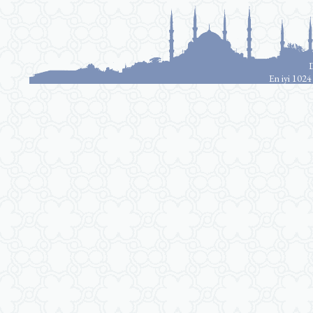
D
En iyi 1024 