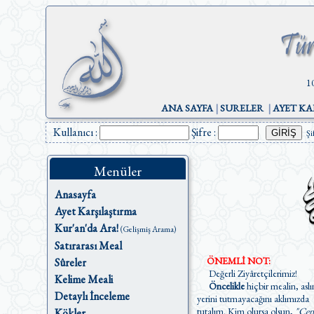
1
ANA SAYFA
|
SURELER
|
AYET KA
Kullanıcı :
Şifre :
Şi
Menüler
Anasayfa
Ayet Karşılaştırma
Kur'an'da Ara!
(Gelişmiş Arama)
Satırarası Meal
ÖNEMLİ NOT:
Sûreler
Değerli Ziyâretçilerimiz!
Kelime Meali
Öncelikle
hiçbir mealin, aslı
Detaylı İnceleme
yerini tutmayacağını aklımızda
tutalım. Kim olursa olsun,
"Cen
Kökler