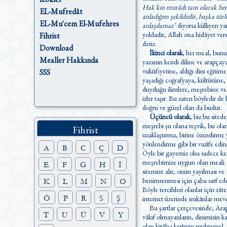
Hak'kın murâdı tam olarak be
EL-Mufredât
anladığım şekildedir, başka türl
EL-Mu'cem El-Mufehres
anlaşılamaz"
diyorsa külliyen ya
yoldadır, Allah ona hidâyet versin
Fihrist
deriz.
Download
İkinci olarak
, her meal, bunu
Mealler Hakkında
yazanın kendi diline ve arapçay
vukûfiyetine, aldığı dini eğitime
SSS
yaşadığı coğrafyaya, kültürüne, 
duyduğu ilimlere, meşrebine vs.
izler taşır. Bu zaten böyledir de belki
doğru ve güzel olan da budur.
Üçüncü olarak
, biz bu sitede
meşrebi şu olana teşvik, bu ol
Fihrist
uzaklaştırma, birine özendirme yada
yönlendirme gibi bir vazîfe edi
A
B
C
Ç
D
Öyle bir gayemiz olsa sadece ke
meşrebimize uygun olan meali
E
F
G
H
İ
sitemize alır, onun yayılması ve
benimsenmesi için çaba sarf ede
K
L
M
N
O
Böyle tercihleri olanlar için zât
Ö
P
R
S
Ş
internet üzerinde imkânlar mevc
Bu şartlar çerçevesinde; Ara
T
U
Ü
V
Y
vâkıf olmayanların, dinimizin kaynağı
olan kitâb-ı kerîmin muhtemel