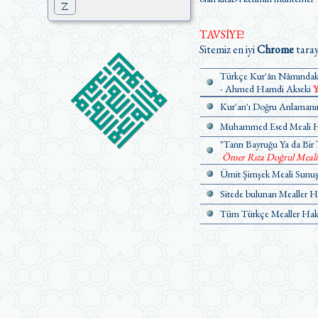
Z
TAVSİYE!
Sitemiz en iyi
Chrome
taray
Türkçe Kur'ân Nâmındaki
- Ahmed Hamdi Akseki
Y
Kur'an'ı Doğru Anlamanın
Muhammed Esed Meali Ha
"Tanrı Bayruğu Ya da Bir 
Ömer Rıza Doğrul Meali Ü
Ümit Şimşek Meali Sunuş 
Sitede bulunan Mealler H
Tüm Türkçe Mealler Hakk