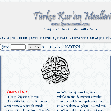
7 Ağustos 2026 -
21 Safer 1448 - Cuma
SAYFA
|
SURELER
|
AYET KARŞILAŞTIRMA
|
KUR'AN'DA ARA!
|
FİHRİ
Şifre :
KAYDOL
Şifremi Unuttum
ÖNEMLİ NOT:
ma'nâlarını öğrenmeleri, Arapçaya
Değerli Ziyâretçilerimiz!
vâkıf olanların da mevcut çeviriler
Öncelikle
hiçbir mealin, aslının
arasında mukâyese yapabilmeleri için
yerini tutmayacağını aklımızda
imkân sağlamaya çalıştık. Murâdımız,
tutalım. Kim olursa olsun,
"Cenab-ı
Cenâb-ı Hak'kın insanlığa hitâbının