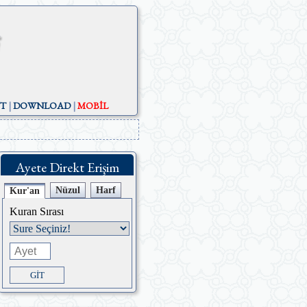
ST
|
DOWNLOAD
|
MOBİL
Ayete Direkt Erişim