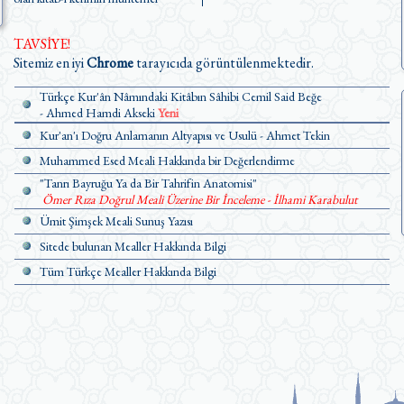
TAVSİYE!
Sitemiz en iyi
Chrome
tarayıcıda görüntülenmektedir.
Türkçe Kur'ân Nâmındaki Kitâbın Sâhibi Cemil Said Beğe
- Ahmed Hamdi Akseki
Yeni
Kur'an'ı Doğru Anlamanın Altyapısı ve Usulü - Ahmet Tekin
Muhammed Esed Meali Hakkında bir Değerlendirme
"Tanrı Bayruğu Ya da Bir Tahrifin Anatomisi"
Ömer Rıza Doğrul Meali Üzerine Bir İnceleme - İlhami Karabulut
Ümit Şimşek Meali Sunuş Yazısı
Sitede bulunan Mealler Hakkında Bilgi
Tüm Türkçe Mealler Hakkında Bilgi