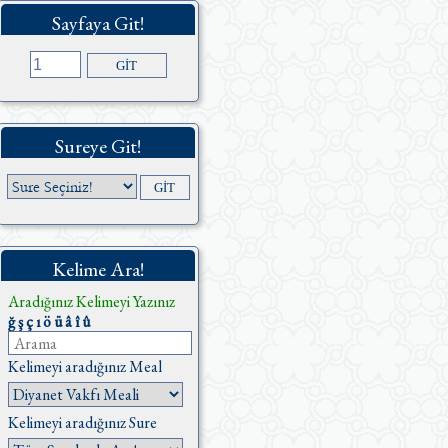
Sayfaya Git!
Sureye Git!
Kelime Ara!
Aradığınız Kelimeyi Yazınız
ğ
ş
ç
ı
ö
ü
â
î
û
Kelimeyi aradığınız Meal
Kelimeyi aradığınız Sure