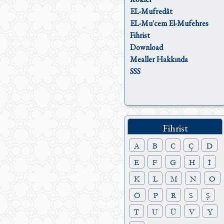
EL-Mufredât
EL-Mu'cem El-Mufehres
Fihrist
Download
Mealler Hakkında
SSS
Fihrist
A
B
C
Ç
D
E
F
G
H
İ
K
L
M
N
O
Ö
P
R
S
Ş
T
U
Ü
V
Y