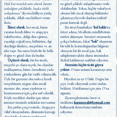
Hak'kın murâdı tam olarak benim
en güzel şekliyle anlaşılmasına vesile
anladığım şekildedir, başka türlü
olabilmektir. Yoksa; hiçbir vukufiyeti
anlaşılamaz"
diyorsa külliyen yanlış
olmasa bile meal okuyup hükümler
yoldadır, Allah ona hidâyet versin
çıkarmaya hevesli olanlara ictihâd
deriz.
pazarı kurmak değil.
İkinci olarak
, her meal, bunu
Bu siteyi hazırlarken
'kul hakkı'
na
yazanın kendi diline ve arapçaya
riâyet adına, Meallerin müelliflerinin
vukûfiyetine, aldığı dini eğitime,
izinleri alınmıştır. İnternet ortamında
yaşadığı coğrafyaya, kültürüne, ilgi
çokça bulunan, fakat
"hak"
oluşturan
duyduğu ilimlere, meşrebine vs. ait
bir telif ile korunduğundan bilgimiz
izler taşır. Bu zaten böyledir de belki
olmayan bir-iki meal için, hak
doğru ve güzel olan da budur.
sahiplerinin talebi olursa sitemizden
Üçüncü olarak
, biz bu sitede,
derhal kaldırmayı taahhüt ediyoruz.
meşrebi şu olana teşvik, bu olandan
Sitemizin hiçbir ticâri gâyesi
uzaklaştırma, birine özendirme yada
yoktur.
O'nun rızâsını kazanmayı arzu
yönlendirme gibi bir vazîfe edinmedik.
ederiz...
Öyle bir gayemiz olsa sadece kendi
Niyetleri en iyi O bilir. Doğru bir
meşrebimize uygun olan meali
şeye vesile oluyorsak ecrini ondan
sitemize alır, onun yayılması ve
bekleriz. Hatâlarımız için yine O'na
benimsenmesi için çaba sarf ederdik.
sığınırız.
Böyle tercihleri olanlar için zâten
Ziyaretçilerimizin öneri ve
internet üzerinde imkânlar mevcuttur.
isteklerini
kuranmeali@hotmail.com
Bu şartlar çerçevesinde; Arapçaya
kullanarak iletmelerini istirhâm
vâkıf olmayanların, dinimizin kaynağı
ediyoruz.
olan kitâb-ı kerîmin muhtemel