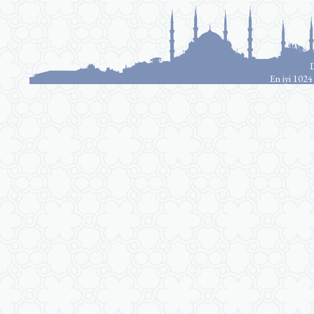
D
En iyi 1024 