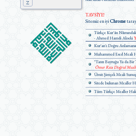
Z
TAVSİYE!
Sitemiz en iyi
Chrome
taray
Türkçe Kur'ân Nâmındaki
- Ahmed Hamdi Akseki
Y
Kur'an'ı Doğru Anlamanın
Muhammed Esed Meali Ha
"Tanrı Bayruğu Ya da Bir 
Ömer Rıza Doğrul Meali Ü
Ümit Şimşek Meali Sunuş 
Sitede bulunan Mealler H
Tüm Türkçe Mealler Hakk