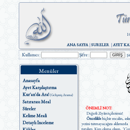
1
ANA SAYFA
|
SURELER
|
AYET KA
Kullanıcı :
Şifre :
Şi
Menüler
Anasayfa
Ayet Karşılaştırma
Kur'an'da Ara!
(Gelişmiş Arama)
Satırarası Meal
ÖNEMLİ NOT:
Sûreler
Değerli Ziyâretçilerimiz!
Kelime Meali
Öncelikle
hiçbir mealin, aslı
Detaylı İnceleme
yerini tutmayacağını aklımızda
tutalım. Kim olursa olsun,
"Cen
Kökler