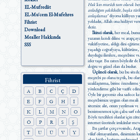
Hak'kın murâdı tam olarak be
EL-Mufredât
anladığım şekildedir, başka türl
EL-Mu'cem El-Mufehres
anlaşılamaz"
diyorsa külliyen ya
yoldadır, Allah ona hidâyet versin
Fihrist
deriz.
Download
İkinci olarak
, her meal, bunu
Mealler Hakkında
yazanın kendi diline ve arapçay
vukûfiyetine, aldığı dini eğitime
SSS
yaşadığı coğrafyaya, kültürüne, 
duyduğu ilimlere, meşrebine vs.
izler taşır. Bu zaten böyledir de belki
doğru ve güzel olan da budur.
Üçüncü olarak
, biz bu sitede
meşrebi şu olana teşvik, bu ol
Fihrist
uzaklaştırma, birine özendirme yada
yönlendirme gibi bir vazîfe edi
A
B
C
Ç
D
Öyle bir gayemiz olsa sadece ke
meşrebimize uygun olan meali
E
F
G
H
İ
sitemize alır, onun yayılması ve
benimsenmesi için çaba sarf ede
K
L
M
N
O
Böyle tercihleri olanlar için zât
Ö
P
R
S
Ş
internet üzerinde imkânlar mevc
Bu şartlar çerçevesinde; Ara
T
U
Ü
V
Y
vâkıf olmayanların, dinimizin kaynağı
olan kitâb-ı kerîmin muhtemel