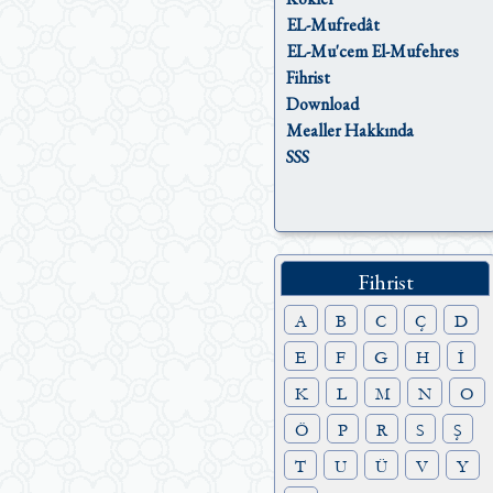
EL-Mufredât
EL-Mu'cem El-Mufehres
Fihrist
Download
Mealler Hakkında
SSS
Fihrist
A
B
C
Ç
D
E
F
G
H
İ
K
L
M
N
O
Ö
P
R
S
Ş
T
U
Ü
V
Y