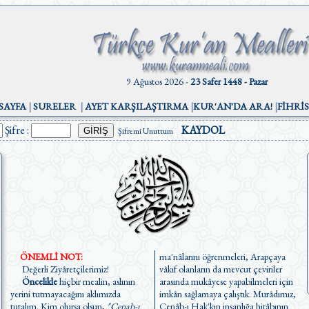
9 Ağustos 2026 -
23 Safer 1448 - Pazar
SAYFA
|
SURELER
|
AYET KARŞILAŞTIRMA
|
KUR'AN'DA ARA!
|
FİHRİ
Şifre :
KAYDOL
Şifremi Unuttum
ÖNEMLİ NOT:
ma'nâlarını öğrenmeleri, Arapçaya
Değerli Ziyâretçilerimiz!
vâkıf olanların da mevcut çeviriler
Öncelikle
hiçbir mealin, aslının
arasında mukâyese yapabilmeleri için
yerini tutmayacağını aklımızda
imkân sağlamaya çalıştık. Murâdımız,
tutalım. Kim olursa olsun,
"Cenab-ı
Cenâb-ı Hak'kın insanlığa hitâbının