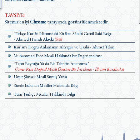
TAVSİYE!
Sitemiz en iyi
Chrome
tarayıcıda görüntülenmektedir.
Türkçe Kur'ân Nâmındaki Kitâbın Sâhibi Cemil Said Beğe
- Ahmed Hamdi Akseki
Yeni
Kur'an'ı Doğru Anlamanın Altyapısı ve Usulü - Ahmet Tekin
Muhammed Esed Meali Hakkında bir Değerlendirme
"Tanrı Bayruğu Ya da Bir Tahrifin Anatomisi"
Ömer Rıza Doğrul Meali Üzerine Bir İnceleme - İlhami Karabulut
Ümit Şimşek Meali Sunuş Yazısı
Sitede bulunan Mealler Hakkında Bilgi
Tüm Türkçe Mealler Hakkında Bilgi