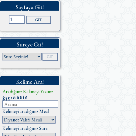
Sayfaya Git!
Sureye Git!
Kelime Ara!
Aradığınız Kelimeyi Yazınız
ğ
ş
ç
ı
ö
ü
â
î
û
Kelimeyi aradığınız Meal
Kelimeyi aradığınız Sure