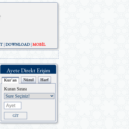
ST
|
DOWNLOAD
|
MOBİL
Ayete Direkt Erişim