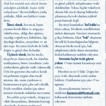
Hak'kın murâdı tam olarak benim
en güzel şekliyle anlaşılmasına vesile
anladığım şekildedir, başka türlü
olabilmektir. Yoksa; hiçbir vukufiyeti
anlaşılamaz"
diyorsa külliyen yanlış
olmasa bile meal okuyup hükümler
yoldadır, Allah ona hidâyet versin
çıkarmaya hevesli olanlara ictihâd
deriz.
pazarı kurmak değil.
İkinci olarak
, her meal, bunu
Bu siteyi hazırlarken
'kul hakkı'
na
yazanın kendi diline ve arapçaya
riâyet adına, Meallerin müelliflerinin
vukûfiyetine, aldığı dini eğitime,
izinleri alınmıştır. İnternet ortamında
yaşadığı coğrafyaya, kültürüne, ilgi
çokça bulunan, fakat
"hak"
oluşturan
duyduğu ilimlere, meşrebine vs. ait
bir telif ile korunduğundan bilgimiz
izler taşır. Bu zaten böyledir de belki
olmayan bir-iki meal için, hak
doğru ve güzel olan da budur.
sahiplerinin talebi olursa sitemizden
Üçüncü olarak
, biz bu sitede,
derhal kaldırmayı taahhüt ediyoruz.
meşrebi şu olana teşvik, bu olandan
Sitemizin hiçbir ticâri gâyesi
uzaklaştırma, birine özendirme yada
yoktur.
O'nun rızâsını kazanmayı arzu
yönlendirme gibi bir vazîfe edinmedik.
ederiz...
Öyle bir gayemiz olsa sadece kendi
Niyetleri en iyi O bilir. Doğru bir
meşrebimize uygun olan meali
şeye vesile oluyorsak ecrini ondan
sitemize alır, onun yayılması ve
bekleriz. Hatâlarımız için yine O'na
benimsenmesi için çaba sarf ederdik.
sığınırız.
Böyle tercihleri olanlar için zâten
Ziyaretçilerimizin öneri ve
internet üzerinde imkânlar mevcuttur.
isteklerini
kuranmeali@hotmail.com
Bu şartlar çerçevesinde; Arapçaya
kullanarak iletmelerini istirhâm
vâkıf olmayanların, dinimizin kaynağı
ediyoruz.
olan kitâb-ı kerîmin muhtemel