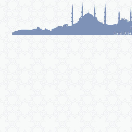
D
En iyi 1024 