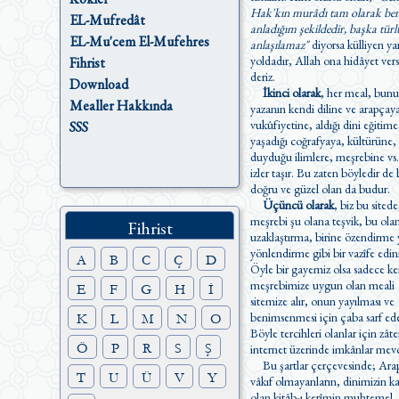
Hak'kın murâdı tam olarak be
EL-Mufredât
anladığım şekildedir, başka türl
EL-Mu'cem El-Mufehres
anlaşılamaz"
diyorsa külliyen ya
yoldadır, Allah ona hidâyet versin
Fihrist
deriz.
Download
İkinci olarak
, her meal, bunu
Mealler Hakkında
yazanın kendi diline ve arapçay
vukûfiyetine, aldığı dini eğitime
SSS
yaşadığı coğrafyaya, kültürüne, 
duyduğu ilimlere, meşrebine vs.
izler taşır. Bu zaten böyledir de belki
doğru ve güzel olan da budur.
Üçüncü olarak
, biz bu sitede
meşrebi şu olana teşvik, bu ol
Fihrist
uzaklaştırma, birine özendirme yada
yönlendirme gibi bir vazîfe edi
A
B
C
Ç
D
Öyle bir gayemiz olsa sadece ke
meşrebimize uygun olan meali
E
F
G
H
İ
sitemize alır, onun yayılması ve
benimsenmesi için çaba sarf ede
K
L
M
N
O
Böyle tercihleri olanlar için zât
Ö
P
R
S
Ş
internet üzerinde imkânlar mevc
Bu şartlar çerçevesinde; Ara
T
U
Ü
V
Y
vâkıf olmayanların, dinimizin kaynağı
olan kitâb-ı kerîmin muhtemel