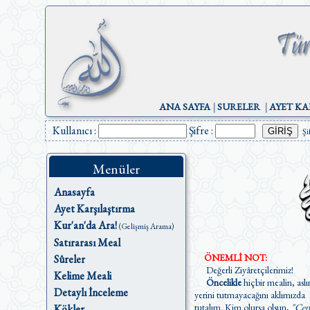
ANA SAYFA
|
SURELER
|
AYET KA
Kullanıcı :
Şifre :
Şi
Menüler
Anasayfa
Ayet Karşılaştırma
Kur'an'da Ara!
(Gelişmiş Arama)
Satırarası Meal
ÖNEMLİ NOT:
Sûreler
Değerli Ziyâretçilerimiz!
Kelime Meali
Öncelikle
hiçbir mealin, aslı
Detaylı İnceleme
yerini tutmayacağını aklımızda
tutalım. Kim olursa olsun,
"Cen
Kökler