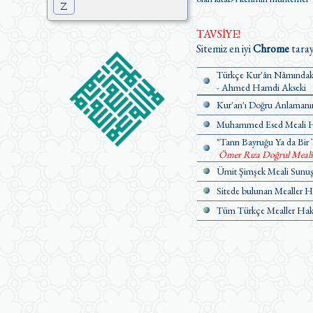
Z
TAVSİYE!
Sitemiz en iyi
Chrome
taray
Türkçe Kur'ân Nâmındaki
- Ahmed Hamdi Akseki
Y
Kur'an'ı Doğru Anlamanın
Muhammed Esed Meali Ha
"Tanrı Bayruğu Ya da Bir 
Ömer Rıza Doğrul Meali Ü
Ümit Şimşek Meali Sunuş 
Sitede bulunan Mealler H
Tüm Türkçe Mealler Hakk